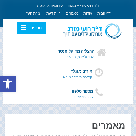
ד"ר רועי מורג – מומחה לכירורגיה אורלוגית
דף הבית
אודות
מאמרים
חוות דעת
יצירת קשר
תפריט
הרצליה מדיקל סנטר
החושלים 8, הרצליה
תורים אונליין
פתח סרגל
קביעת תור לחצו כאן
מספר טלפון
09-9592555
מאמרים
אתם מוזמנים לקרוא ולהתעדכן ברשימת המאמרים שלנו בנושאי