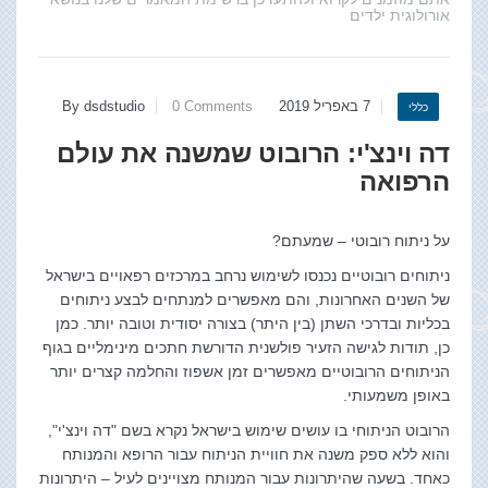
אורולוגית ילדים
7 באפריל 2019
0 Comments
By dsdstudio
כללי
דה וינצ'י: הרובוט שמשנה את עולם
הרפואה
על ניתוח רובוטי – שמעתם?
ניתוחים רובוטיים נכנסו לשימוש נרחב במרכזים רפאויים בישראל
של השנים האחרונות, והם מאפשרים למנתחים לבצע ניתוחים
בכליות ובדרכי השתן (בין היתר) בצורה יסודית וטובה יותר. כמן
כן, תודות לגישה הזעיר פולשנית הדורשת חתכים מינימליים בגוף
הניתוחים הרובוטיים מאפשרים זמן אשפוז והחלמה קצרים יותר
באופן משמעותי.
הרובוט הניתוחי בו עושים שימוש בישראל נקרא בשם "דה וינצ'י",
והוא ללא ספק משנה את חוויית הניתוח עבור הרופא והמנותח
כאחד. בשעה שהיתרונות עבור המנותח מצויינים לעיל – היתרונות