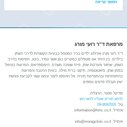
המשך קריאה
מרפאת ד"ר רועי מורג
ד"ר רועי מורג אורולוג ילדים בכיר המטפל בבעיות הקשורות לדרכי השתן
בילדים. בין היתר אנו מטפלים במקרים כגון אשך טמיר, בקע, חסימות בדרכי
השתן, שחזור מערכות שתן, פיית שופכה מוצרת, היפוספדיאס, הפרעות בטיפול
במתן שתן, מיאטוטומיה, תיקוני ברית מילה, בעיות הרטבה והפרעות
בהתפתחות ובהתמיינות מינית. אל תהססו ליצור עימנו קשר לקביעת פגישת
יעוץ וקבלת פרטים נוספים.
מדיקל סנטר, הרצליה.
לזימון תורים אונליין לחצו כאן
טל:
09-9592555
אימייל: information@hmc.co.il
אימייל: info@moragclinic.co.il