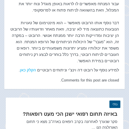
עבור המנתח מאפשרים לו לראות באופן מוגדל ונוח יותר את
המכלול, וזאת בהשוואה לניתוח פתוח או לפרוסקופי.
דבר נוסף אותו הרובוט מאפשר – הוא מינטימום של טעויות
הנובעות כתוצאה מיד לא יציבה, וזאת מאחר וזרועותיו של הרובוט
הן יציבות ומדוייקות הרבה יותר ממנתח אנושי. הרובוט – במקרה
זה, הוא "מגבר" של היכולות הניתוחים של הרופא המנתח. הוא
משפר את יכולותיו ומציע יתרונות משמעותיים ביותר. רופאים
העוברים לניתוח רובוטי, בדרך כלל בוחרים לבצע רק ניתוחים
רובוטיים במידת האפשר.
למידע נוסף על רובוט דה וינצ'י וניתוחים רובוטיים
הקלק כאן
.
Comments for this post are closed.
כללי
באיזה תחום רפואי ישנן הכי מעט רופאות?
סקר שנערך לאחרונה בקרב רופאים בארה"ב מצא כי תחום
האורולגיה הנו …